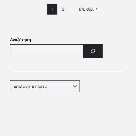
1
2
Επ. σελ.
Αναζήτηση
Ετικέτες