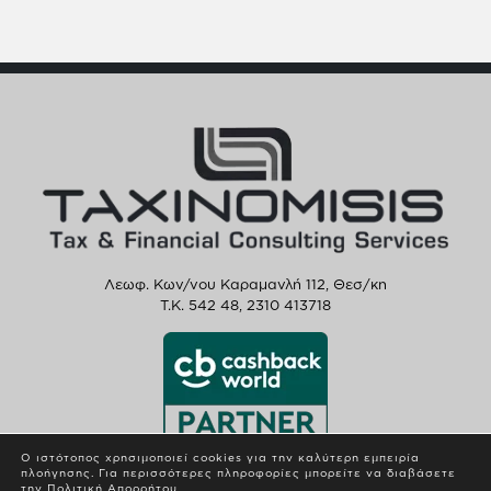
Λεωφ. Κων/νου Καραμανλή 112, Θεσ/κη
T.K. 542 48,
2310 413718
Ο ιστότοπος χρησιμοποιεί cookies για την καλύτερη εμπειρία
πλοήγησης. Για περισσότερες πληροφορίες μπορείτε να διαβάσετε
την
Πολιτική Απορρήτου