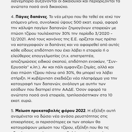
λιανεμπόριο αυξάνονται οι δικαιούχοι και περιορίζονται τα
ανώτατα ποσά ανά δικαιούχο.
4.
Πάγιες δαπάνες
. Το νέο μέτρο που θα τεθεί σε ισχύ τον
επόμενο μήνα, συνολικού ύψους 500 εκατ. ευρώ, αφορά
την κάλυψη παγίων δαπανών ζημιογόνων εταιρειών με
πτώση τζίρου τουλάχιστον 30% την περίοδο 3/2020 –
12/2021. Από τους κανόνες της Ε.Ε. ορίζεται πως πρέπει
να καταγραφούν οι δαπάνες και να αφαιρεθεί από αυτές
κάθε είδους επιδότηση που έχει λάβει η εταιρεία ή ο
ελεύθερος επαγγελματίας (π.χ. επιστρεπτέα,
αποζημιώσεις ειδικού σκοπού, επιδότηση ενοικίων, “Συν-
Εργασία” κ.λπ.). Αν και πάλι εμφανίζει ζημίες, αλλά και
έχει πτώση τζίρου πάνω από 30%, θα μπορεί να λάβει
στήριξη. Η κυβέρνηση σχεδιάζει νέα πλατφόρμα για την
καταγραφή των δαπανών, ανάλογη με αυτήν των
εσόδων που διατηρεί στην ΑΑΔΕ. Όσον αφορά τα
ανώτατα ποσά ανά εταιρεία, τριπλασιάστηκαν στα 10
εκατ. ευρώ.
5.
Μείωση προκαταβολής φόρου 2022
. Η εξέλιξη αυτή
αναμένεται να δώσει νέα ανάσα ρευστότητας στις
επιχειρήσεις, οι περισσότερες εκ των οποίων θα
καταγράψουν μείωση του τζίρου, εξέλιξη που θα τις