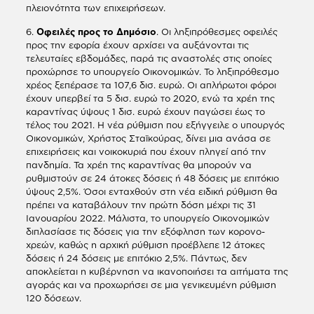
πλειονότητα των επιχειρήσεων.
6.
Οφειλές προς το Δημόσιο
. Οι ληξιπρόθεσμες οφειλές
προς την εφορία έχουν αρχίσει να αυξάνονται τις
τελευταίες εβδομάδες, παρά τις αναστολές στις οποίες
προχώρησε το υπουργείο Οικονομικών. Το ληξιπρόθεσμο
χρέος ξεπέρασε τα 107,6 δισ. ευρώ. Οι απλήρωτοι φόροι
έχουν υπερβεί τα 5 δισ. ευρώ το 2020, ενώ τα χρέη της
καραντίνας ύψους 1 δισ. ευρώ έχουν παγώσει έως το
τέλος του 2021. Η νέα ρύθμιση που εξήγγειλε ο υπουργός
Οικονομικών, Χρήστος Σταϊκούρας, δίνει μια ανάσα σε
επιχειρήσεις και νοικοκυριά που έχουν πληγεί από την
πανδημία. Τα χρέη της καραντίνας θα μπορούν να
ρυθμιστούν σε 24 άτοκες δόσεις ή 48 δόσεις με επιτόκιο
ύψους 2,5%. Όσοι ενταχθούν στη νέα ειδική ρύθμιση θα
πρέπει να καταβάλουν την πρώτη δόση μέχρι τις 31
Ιανουαρίου 2022. Μάλιστα, το υπουργείο Οικονομικών
διπλασίασε τις δόσεις για την εξόφληση των κορονο-
χρεών, καθώς η αρχική ρύθμιση προέβλεπε 12 άτοκες
δόσεις ή 24 δόσεις με επιτόκιο 2,5%. Πάντως, δεν
αποκλείεται η κυβέρνηση να ικανοποιήσει τα αιτήματα της
αγοράς και να προχωρήσει σε μια γενικευμένη ρύθμιση
120 δόσεων.