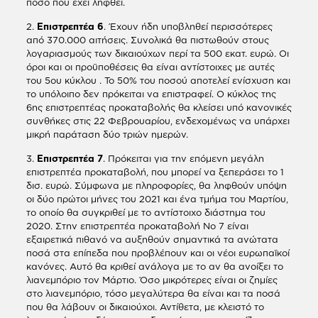
ποσό που έχει ληφθεί.
2.
Επιστρεπτέα 6
. Έχουν ήδη υποβληθεί περισσότερες
από 370.000 αιτήσεις. Συνολικά θα πιστωθούν στους
λογαριασμούς των δικαιούχων περί τα 500 εκατ. ευρώ. Οι
όροι και οι προϋποθέσεις θα είναι αντίστοιχες με αυτές
του 5ου κύκλου . Το 50% του ποσού αποτελεί ενίσχυση και
το υπόλοιπο δεν πρόκειται να επιστραφεί. Ο κύκλος της
6ης επιστρεπτέας προκαταβολής θα κλείσει υπό κανονικές
συνθήκες στις 22 Φεβρουαρίου, ενδεχομένως να υπάρχει
μικρή παράταση δύο τριών ημερών.
3.
Επιστρεπτέα 7
. Πρόκειται για την επόμενη μεγάλη
επιστρεπτέα προκαταβολή, που μπορεί να ξεπεράσει το 1
δισ. ευρώ. Σύμφωνα με πληροφορίες, θα ληφθούν υπόψη
οι δύο πρώτοι μήνες του 2021 και ένα τμήμα του Μαρτίου,
το οποίο θα συγκριθεί με το αντίστοιχο διάστημα του
2020. Στην επιστρεπτέα προκαταβολή Νο 7 είναι
εξαιρετικά πιθανό να αυξηθούν σημαντικά τα ανώτατα
ποσά στα επίπεδα που προβλέπουν και οι νέοι ευρωπαϊκοί
κανόνες. Αυτό θα κριθεί ανάλογα με το αν θα ανοίξει το
λιανεμπόριο τον Μάρτιο. Όσο μικρότερες είναι οι ζημίες
στο λιανεμπόριο, τόσο μεγαλύτερα θα είναι και τα ποσά
που θα λάβουν οι δικαιούχοι. Αντίθετα, με κλειστό το