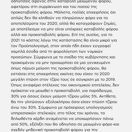
οδηγήσεις αφενός στην καταβολή μειωμένου φόρου,
αφετέρου στη συρρίκνωση και του ποσού της
προκαταβολής φόρου. Μάλιστα, πολλές επιχειρήσεις όχι
απλώς δεν θα κληθούν να πληρώσουν φόρο για τα
αποτελέσματα του 2020, αλλά θα καταγράψουν ζημίες,
με αποτέλεσμα να μην είναι υπόχρεες καταβολής φόρου
αλλά και προκαταβολής φόρου. Επί της ουσίας, για το
2021 το κόστος λόγω της κατάστασης θα είναι μικρό για
τον Προϋπολογισμό, στον οποίο ήδη έχουν εγγραφεί
χαμηλά έσοδα από τη φορολόγηση των νομικών
προσώπων. Σύμφωνα με το σχέδιο της κυβέρνησης και
προκειμένου να μην προχωρήσει σε μια γενικευμένη
όπως πέρυσι μείωση της προκαταβολής φόρου, θα
εστιάσει στις επιχειρήσεις εκείνες που είχαν το 2020
μεγάλη πτώση στον τζίρο τους σε σύγκριση με το 2019.
Όπως αναφέρει στέλεχος του οικονομικού επιτελείου, δεν
πρόκειται να μειωθεί η προκαταβολή, για παράδειγμα,
30% για όσους έχουν μείωση τζίρου μόλις 5%. Αντίθετα,
θα την γλιτώσουν εξολοκλήρου όσοι είχαν πτώση τζίρου
άνω του 30%. Σύμφωνα με πρόχειρους υπολογισμούς
υπηρεσιακών στελεχών, στο τέλος του χρόνου, τα
δηλωθέντα κέρδη αναμένεται να υποχωρήσουν πάνω
από 50%, εξέλιξη που θα οδηγήσει σε μειωμένο φόρο και
σχεδόν μηδενική προκαταβολή φόρου για την