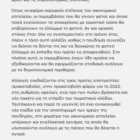
Όπως αναφέρει κορυφαίο στέλεχος του οικονομικού
επιτελείου, οι παρεμβάσεις που θα γίνουν φέτος και όποια
ποσά ενισχύσουν τις επιχειρήσεις με χαριστικό τρόπο θα
επιβαρύνουν το έλλειμμα το φετινό. Αν και αρχικός
στόχος ήταν όλα να συσσωρευτούν στο τρέχον έτος,
πλέον η τάση αυτή αλλάζει, καθώς η πανδημία συνεχίζει
να δείχνει τα δόντια της και να διογκώνει το φετινό
έλλειμμα σε επίπεδα που πρέπει να αποφευχθούν. Στο
πλαίσιο αυτό, οι παρεμβάσεις έχουν ήδη αρχίσει να
εξειδικεύονται και θα εφαρμόζονται σταδιακά ανάλογα
με τα δημοσιονομικά περιθώρια.
Αλλαγές σχεδιάζονται στις τρεις πρώτες επιστρεπτέες
προκαταβολές, στην προκαταβολή φόρου για το 2022,
στις ρυθμίσεις οφειλών, ενώ προ των πυλών βρίσκεται και
νέο πακέτο για τη στήριξη του τουριστικού κλάδου.
Ταυτόχρονα και παρά το γεγονός ότι έχει ανακοινωθεί
νέο σχέδιο για την αποπληρωμή των χρεών της
πανδημίας, στη φαρέτρα του οικονομικού επιτελείου
υπάρχουν και εναλλακτικά σενάρια, τα οποία θα
υλοποιούνται ανάλογα με τις πιέσεις που θα δέχεται η
αγορά.