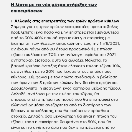
Η λίστα με τα νέα μέτρα στήριξης των
επιχειρήσεων
1.
Αλλαγές στις επιστρεπτέες των τριών πρώτων κύκλων
.
Σήμερα για τις τρεις πρώτες επιστρεπτέες προκαταβολές
προβλέπεται ένα ποσό να μην επιστρέφεται (μεγαλύτερο
από το 30%-40% που σήμερα ισχύει για εταιρείες με
διατήρηση των θέσεων απασχόλησης έως την 1η/6/2021,
αν έχουν πάνω από 20 άτομα προσωπικό ή με πτώση
τζίρου τουλάχιστον 70% την ανάλογη περίοδο του 2021
αντίστοιχα). Ωστόσο, αυτό θα αλλάξει. Μάλιστα, το
βασικό κριτήριο ένταξης ήταν ελάχιστη πτώση τζίρου 10%,
σε αντίθεση με το 20% που ίσχυσε στους υπόλοιπους
κύκλους. Σύμφωνα με τον πρώτο σχεδιασμό, η βελτίωση
των όρων των 3 πρώτων κύκλων δεν θα είναι οριζόντια.
Δρομολογείται η εισαγωγή ενός κριτηρίου μείωσης τζίρου.
Δηλαδή, ανάλογα με την πτώση του τζίρου, θα
αποφασιστεί το τμήμα του ποσού που θα επιστραφεί στο
ελληνικό Δημόσιο ανεξάρτητα από τη διατήρηση των
θέσεων απασχόλησης, που θα ισχύσει ως πρόσθετο
στοιχείο. Δηλαδή, όσο μεγαλύτερη θα είναι η πτώση του
τζίρου, τόσο η επιχείρηση θα φτάνει στο 50%, που θα
είναι και το ανώτατο όριο που δεν επιστρέφεται από το