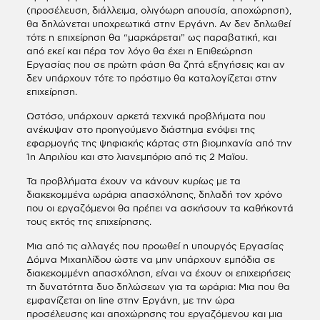
(προσέλευση, διάλλειμα, ολιγόωρη απουσία, αποχώρηση),
θα δηλώνεται υποχρεωτικά στην Εργάνη. Αν δεν δηλωθεί
τότε η επιχείρηση θα “μαρκάρεται” ως παραβατική, και
από εκεί και πέρα τον λόγο θα έχει η Επιθεώρηση
Εργασίας που σε πρώτη φάση θα ζητά εξηγήσεις και αν
δεν υπάρχουν τότε το πρόστιμο θα καταλογίζεται στην
επιχείρηση.
Ωστόσο, υπάρχουν αρκετά τεχνικά προβλήματα που
ανέκυψαν στο προηγούμενο διάστημα ενόψει της
εφαρμογής της ψηφιακής κάρτας στη βιομηχανία από την
1η Απριλίου και στο λιανεμπόριο από τις 2 Μαϊου.
Τα προβλήματα έχουν να κάνουν κυρίως με τα
διακεκομμένα ωράρια απασχόλησης, δηλαδή τον χρόνο
που οι εργαζόμενοι θα πρέπει να ασκήσουν τα καθήκοντά
τους εκτός της επιχείρησης.
Μια από τις αλλαγές που προωθεί η υπουργός Εργασίας
Δόμνα Μιχαηλίδου ώστε να μην υπάρχουν εμπόδια σε
διακεκομμένη απασχόληση, είναι να έχουν οι επιχειρήσεις
τη δυνατότητα δυο δηλώσεων για τα ωράρια: Μια που θα
εμφανίζεται on line στην Εργάνη, με την ώρα
προσέλευσης και αποχώρησης του εργαζόμενου και μια