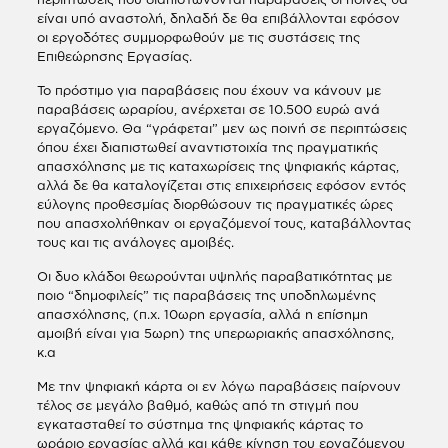
είναι υπό αναστολή, δηλαδή δε θα επιβάλλονται εφόσον
οι εργοδότες συμμορφωθούν με τις συστάσεις της
Επιθεώρησης Εργασίας.
Το πρόστιμο για παραβάσεις που έχουν να κάνουν με
παραβάσεις ωραρίου, ανέρχεται σε 10.500 ευρώ ανά
εργαζόμενο. Θα “γράφεται” μεν ως ποινή σε περιπτώσεις
όπου έχει διαπιστωθεί αναντιστοιχία της πραγματικής
απασχόλησης με τις καταχωρίσεις της ψηφιακής κάρτας,
αλλά δε θα καταλογίζεται στις επιχειρήσεις εφόσον εντός
εύλογης προθεσμίας διορθώσουν τις πραγματικές ώρες
που απασχολήθηκαν οι εργαζόμενοί τους, καταβάλλοντας
τους και τις ανάλογες αμοιβές.
Οι δυο κλάδοι θεωρούνται υψηλής παραβατικότητας με
ποιο “δημοφιλείς” τις παραβάσεις της υποδηλωμένης
απασχόλησης, (π.χ. 10ωρη εργασία, αλλά η επίσημη
αμοιβή είναι για 5ωρη) της υπερωριακής απασχόλησης,
κ.α
Με την ψηφιακή κάρτα οι εν λόγω παραβάσεις παίρνουν
τέλος σε μεγάλο βαθμό, καθώς από τη στιγμή που
εγκατασταθεί το σύστημα της ψηφιακής κάρτας το
ωράριο εργασίας αλλά και κάθε κίνηση του εργαζόμενου