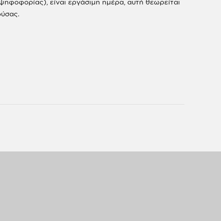
 ψηφοφορίας), είναι εργάσιμη ημέρα, αυτή θεωρείται
ούσας.