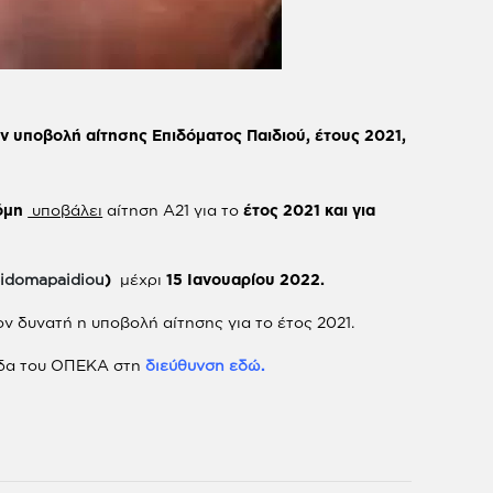
ην υποβολή αίτησης Επιδόματος Παιδιού
,
έτους 202
1
,
όμη
υποβάλει
αίτηση Α21 για το
έτος 202
1
και για
pidomapaidiou
)
μέχρι
15 Ιανουαρίου 202
2
.
ον δυνατή η υποβολή αίτησης για το έτος 2021.
λίδα του ΟΠΕΚΑ στη
διεύθυνση εδώ
.