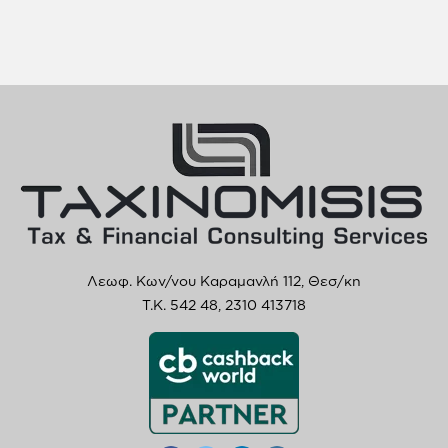
Λεωφ. Κων/νου Καραμανλή 112, Θεσ/κη
T.K. 542 48,
2310 413718