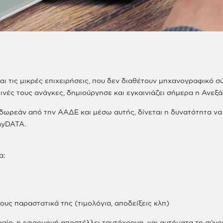
αι τις μικρές επιχειρήσεις, που δεν διαθέτουν μηχανογραφικό 
ινές τους ανάγκες, δημιούργησε και εγκαινιάζει σήμερα η Ανε
ι δωρεάν από την ΑΑΔΕ και μέσω αυτής, δίνεται η δυνατότητα ν
myDATA.
α:
υς παραστατικά της (τιμολόγια, αποδείξεις κλπ)
ogio, η εφαρμογή αποστέλλει ταυτόχρονα και αυτόματα τη σύν