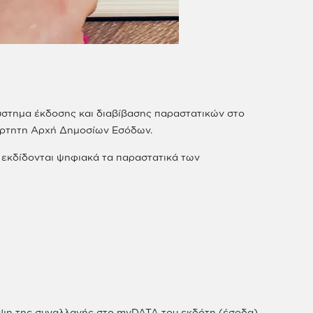
σύστημα έκδοσης και διαβίβασης παραστατικών στο
ξάρτητη Αρχή Δημοσίων Εσόδων.
α εκδίδονται ψηφιακά τα παραστατικά των
οψη της συναλλαγής στο myDATA του εκδότη (έσοδα)