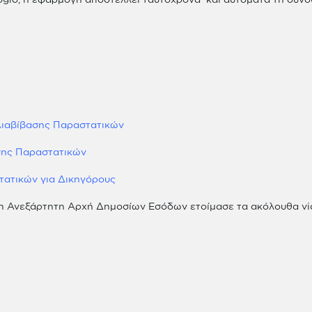
Διαβίβασης Παραστατικών
σης Παραστατικών
ατικών για Δικηγόρους
, η Ανεξάρτητη Αρχή Δημοσίων Εσόδων ετοίμασε τα ακόλουθα vi
ν