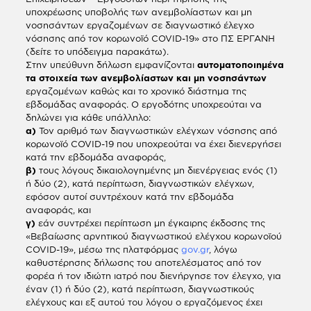
υποχρέωσης υποβολής των ανεμβολίαστων και μη
νοσησάντων εργαζομένων σε διαγνωστικό έλεγχο
νόσησης από τον κορωνοϊό COVID-19» στο ΠΣ ΕΡΓΑΝΗ
(δείτε το υπόδειγμα παρακάτω).
Στην υπεύθυνη δήλωση εμφανίζονται
αυτοματοποιημένα
τα στοιχεία των ανεμβολίαστων και μη νοσησάντων
εργαζομένων καθώς και το χρονικό διάστημα της
εβδομάδας αναφοράς. Ο εργοδότης υποχρεούται να
δηλώνει για κάθε υπάλληλο:
α)
Τον αριθμό των διαγνωστικών ελέγχων νόσησης από
κορωνοϊό COVID-19 που υποχρεούται να έχει διενεργήσει
κατά την εβδομάδα αναφοράς,
β)
τους λόγους δικαιολογημένης μη διενέργειας ενός (1)
ή δύο (2), κατά περίπτωση, διαγνωστικών ελέγχων,
εφόσον αυτοί συντρέχουν κατά την εβδομάδα
αναφοράς, και
γ)
εάν συντρέχει περίπτωση μη έγκαιρης έκδοσης της
«Βεβαίωσης αρνητικού διαγνωστικού ελέγχου κορωνοϊού
COVID-19», μέσω της πλατφόρμας
gov.gr
, λόγω
καθυστέρησης δήλωσης του αποτελέσματος από τον
φορέα ή τον ιδιώτη ιατρό που διενήργησε τον έλεγχο, για
έναν (1) ή δύο (2), κατά περίπτωση, διαγνωστικούς
ελέγχους και εξ αυτού του λόγου ο εργαζόμενος έχει