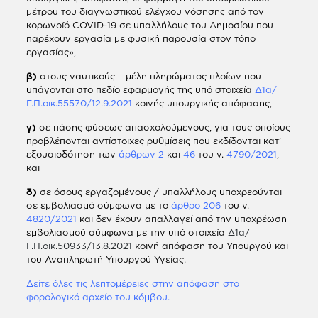
μέτρου του διαγνωστικού ελέγχου νόσησης από τον
κορωνοϊό COVID-19 σε υπαλλήλους του Δημοσίου που
παρέχουν εργασία με φυσική παρουσία στον τόπο
εργασίας»,
β)
στους ναυτικούς – μέλη πληρώματος πλοίων που
υπάγονται στο πεδίο εφαρμογής της υπό στοιχεία
Δ1α/
Γ.Π.οικ.55570/12.9.2021
κοινής υπουργικής απόφασης,
γ)
σε πάσης φύσεως απασχολούμενους, για τους οποίους
προβλέπονται αντίστοιχες ρυθμίσεις που εκδίδονται κατ’
εξουσιοδότηση των
άρθρων 2
και
46
του ν.
4790/2021
,
και
δ)
σε όσους εργαζομένους / υπαλλήλους υποχρεούνται
σε εμβολιασμό σύμφωνα με το
άρθρο 206
του ν.
4820/2021
και δεν έχουν απαλλαγεί από την υποχρέωση
εμβολιασμού σύμφωνα με την υπό στοιχεία
Δ1α/
Γ.Π.οικ.50933/13.8.2021
κοινή απόφαση του Υπουργού και
του Αναπληρωτή Υπουργού Υγείας.
Δείτε όλες τις λεπτομέρειες στην απόφαση στο
φορολογικό αρχείο του κόμβου.