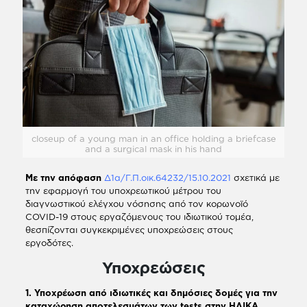
closeup of a young man in an office holding a briefcase
and a surgical mask in his hand
Με την απόφαση
Δ1α/Γ.Π.οικ.64232/15.10.2021
σχετικά με
την εφαρμογή του υποχρεωτικού μέτρου του
διαγνωστικού ελέγχου νόσησης από τον κορωνοϊό
COVID-19 στους εργαζόμενους του ιδιωτικού τομέα,
θεσπίζονται συγκεκριμένες υποχρεώσεις στους
εργοδότες.
Υποχρεώσεις
1. Υποχρέωση από ιδιωτικές και δημόσιες δομές για την
καταχώρηση αποτελεσμάτων των tests στην ΗΔΙΚΑ,