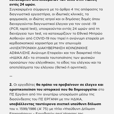
εντός 24 ωρών.
Συγκεκριμένα σύμφωνα με το άρθρο 4 της απόφασης τα
διαγνωστικά εργαστήρια, οι ιδιωτικές κλινικές, τα
φαρμακεία, οι ιδιώτες ιατροί και οι δημόσιες δομές όπου
διενεργούνται διαγνωστικοί έλεγχοι για τον covid -19
(PCR, rapid test), υποχρεούνται εντός 24 ωρών από τη
διενέργεια των test, να καταχωρίζουν το Εθνικό Μητρώο
Ασθενών από COVID-19 που τηρεί η ανώνυμη εταιρεία μη
κερδοσκοπικού χαρακτήρα με την επωνυμία
«ΗΛΕΚΤΡΟΝΙΚΗ ΔΙΑΚΥΒΕΡΝΗΣΗ ΚΟΙΝΩΝΙΚΗΣ
ΑΣΦΑΛΙΣΗΣ Ανώνυμη Εταιρεία» και τον διακριτικό τίτλο
«ΗΔΙΚΑ ΑΕ» τα στοιχεία ταυτοποίησης των φυσικών
προσώπων που ελέγχθηκαν, το είδος του ελέγχου και τα
αποτελέσματα του ελέγχου (θετικό ή αρνητικό).
—
2.
Οι εργοδότες
θα πρέπει να προβαίνουν σε έλεγχο και
οριστικοποίηση του ιστορικού που θα δημιουργείται
στο
ΠΣ Εργάνη από την ανωτέρω υποχρέωση μέσω της
διασύνδεσης του ΠΣ ΕΡΓΑΝΗ με την ΗΔΙΚΑ,
υποβάλλοντας ταυτόχρονα σχετική υπεύθυνη δήλωση
του ν. 1599/1986 (Α’ 75) με τίτλο «Υπεύθυνη Δήλωση
Επιχειρήσεων – Εργοδοτών περί τήρησης της