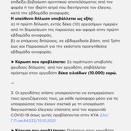
επιδείξει βεβαίωση αρνητικού αποτελέσματος από τον
φορέα ή τον ιδιώτη ιατρό που διενήργησε τον έλεγχο,
κατά την εβδομάδα αναφοράς.
Η υπεύθυνη δήλωση υποβάλλεται ως εξής:
α) Η πρώτη δήλωση, εντός δέκα (10) εργασίμων ημερών
από τη δημοσίευση της παρούσας και αφορά στην πρώτη
εβδομάδα αναφοράς,
β) οι επόμενες δηλώσεις, σε εβδομαδιαία βάση, από Τρίτη
έως και Παρασκευή για την εκάστοτε προηγηθείσα
εβδομάδα αναφοράς.
➤ Κύρωση που προβλέπεται:
Σε περίπτωση υποβολής
ψευδούς δήλωσης από τον εργοδότη, επιβάλλεται
πρόστιμο στον εργοδότη
δέκα χιλιάδων (10.000) ευρώ.
—
3. Οι εργοδότες επίσης υποχρεούνται να ενημερώσουν
τους εργαζόμενούς τους, με κάθε πρόσφορο μέσο για τις
υποχρεώσεις που έχουν σχετικά με τη υποχρέωση
διαγνωστικού έλεγχου νόσησης από τον κορωνοϊό
COVID-19 όπως αυτές προβλέπονται στην ΚΥΑ
Δ1α/
Γ.Π.οικ.64232/15.10.2021
➤ Κύρωση που προβλέπεται:
Πρόστιμο στον εργοδότη