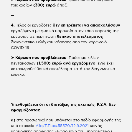
τριακοσίων
(300) ευρώ
άπαξ.
—
4.
Τέλος οι εργοδότες
δεν επιτρέπεται να απασχολήσουν
εργαζόμενο με φυσική παρουσία στον τόπο παροχής της
εργασίας σε περίπτωση
θετικού αποτελέσματος
διαγνωστικού ελέγχου νόσησης από τον κορωνοϊό
COVID-19
➤ Κύρωση που προβλέπεται:
Πρόστιμο χιλίων
πεντακοσίων
(1.500) ευρώ ανά εργαζόμενο
, ενώ έχει
καταχωρηθεί θετικό αποτέλεσμα κατά τον διαγνωστικό
έλεγχο,
Υπενθυμίζεται ότι οι διατάξεις της σχετικής Κ.Υ.Α. δεν
εφαρμόζονται:
α)
στο προσωπικό που υπάγεται στο πεδίο εφαρμογής της
υπό στοιχεία
Δ1α/Γ.Π.οικ.55570/12.9.2021
κοινής
υπουργικής απόφασης «Εφαρμογή του υποχρεωτικού