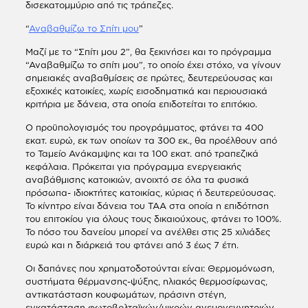
δισεκατομμύριο από τις τράπεζες.
“
Αναβαθμίζω το Σπίτι μου
”
Μαζί με το “Σπίτι μου 2”, θα ξεκινήσει και το πρόγραμμα
“Αναβαθμίζω το σπίτι μου”, το οποίο έχει στόχο, να γίνουν
σημειακές αναβαθμίσεις σε πρώτες, δευτερεύουσας και
εξοχικές κατοικίες, χωρίς εισοδηματικά και περιουσιακά
κριτήρια με δάνεια, στα οποία επιδοτείται το επιτόκιο.
Ο προϋπολογισμός του προγράμματος, φτάνει τα 400
εκατ. ευρώ, εκ των οποίων τα 300 εκ., θα προέλθουν από
το Ταμείο Ανάκαμψης και τα 100 εκατ. από τραπεζικά
κεφάλαια. Πρόκειται για πρόγραμμα ενεργειακής
αναβάθμισης κατοικιών, ανοιχτό σε όλα τα φυσικά
πρόσωπα- ιδιοκτήτες κατοικίας, κύριας ή δευτερεύουσας.
Το κίνητρο είναι δάνεια του ΤΑΑ στα οποία η επιδότηση
του επιτοκίου για όλους τους δικαιούχους, φτάνει το 100%.
Το πόσο του δανείου μπορεί να ανέλθει στις 25 χιλιάδες
ευρώ και η διάρκειά του φτάνει από 3 έως 7 έτη.
Οι δαπάνες που χρηματοδοτούνται είναι: Θερμομόνωση,
συστήματα θέρμανσης-ψύξης, ηλιακός θερμοσίφωνας,
αντικατάσταση κουφωμάτων, πράσινη στέγη,
εγκατάσταση φωτοβολταϊκών/μικρών ανεμογεννητριών