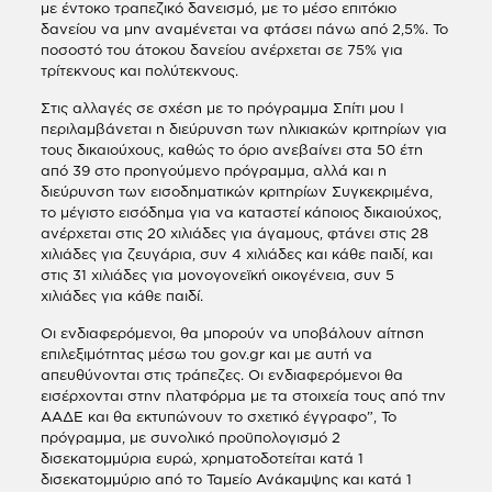
με έντοκο τραπεζικό δανεισμό, με το μέσο επιτόκιο
δανείου να μην αναμένεται να φτάσει πάνω από 2,5%. Το
ποσοστό του άτοκου δανείου ανέρχεται σε 75% για
τρίτεκνους και πολύτεκνους.
Στις αλλαγές σε σχέση με το πρόγραμμα Σπίτι μου Ι
περιλαμβάνεται η διεύρυνση των ηλικιακών κριτηρίων για
τους δικαιούχους, καθώς το όριο ανεβαίνει στα 50 έτη
από 39 στο προηγούμενο πρόγραμμα, αλλά και η
διεύρυνση των εισοδηματικών κριτηρίων Συγκεκριμένα,
το μέγιστο εισόδημα για να καταστεί κάποιος δικαιούχος,
ανέρχεται στις 20 χιλιάδες για άγαμους, φτάνει στις 28
χιλιάδες για ζευγάρια, συν 4 χιλιάδες και κάθε παιδί, και
στις 31 χιλιάδες για μονογονεϊκή οικογένεια, συν 5
χιλιάδες για κάθε παιδί.
Οι ενδιαφερόμενοι, θα μπορούν να υποβάλουν αίτηση
επιλεξιμότητας μέσω του gov.gr και με αυτή να
απευθύνονται στις τράπεζες. Οι ενδιαφερόμενοι θα
εισέρχονται στην πλατφόρμα με τα στοιχεία τους από την
ΑΑΔΕ και θα εκτυπώνουν το σχετικό έγγραφο”, Το
πρόγραμμα, με συνολικό προϋπολογισμό 2
δισεκατομμύρια ευρώ, χρηματοδοτείται κατά 1
δισεκατομμύριο από το Ταμείο Ανάκαμψης και κατά 1