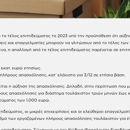
ό το τέλος επιτηδεύματος το 2023 υπό την προϋπόθεση ότι αύξη
σεις και επαγγελματίες μπορούν να γλιτώσουν από το τέλος τ
, η απαλλαγή από το τέλος επιτηδεύματος παρέχεται σε επιτηδε
 εκατ. ευρώ ετησίως.
λήρους απασχόλησης, κατ’ ελάχιστο για 3/12 σε ετήσια βάση.
ίται η αύξηση της απασχόλησης. Δηλαδή, στην περίπτωση που μ
ς απασχόλησης για διάστημα τουλάχιστον τριών μηνών έως και 
δεύματος των 1.000 ευρώ.
ιτηδεύματος, οι μικρές επιχειρήσεις και οι ελεύθεροι επαγγελμ
ιθμό των εργαζομένων πλήρους απασχόλησης τουλάχιστον για έν
ος επιτηδεύματος. Σύμφωνα με τον Κώδικα Φορολογίας Εισοδήματ