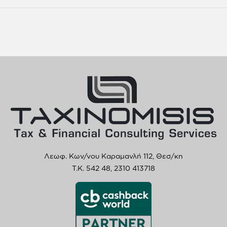
Λεωφ. Κων/νου Καραμανλή 112, Θεσ/κη
T.K. 542 48,
2310 413718