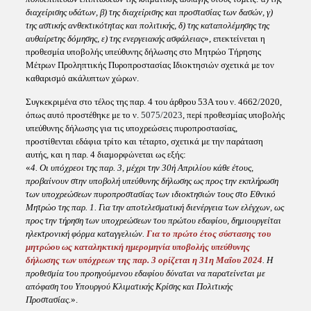
διαχείρισης υδάτων, β) της διαχείρισης και προστασίας των δασών, γ)
της αστικής ανθεκτικότητας και πολιτικής, δ) της καταπολέμησης της
αυθαίρετης δόμησης, ε) της ενεργειακής ασφάλειας
», επεκτείνεται η
προθεσμία υποβολής υπεύθυνης δήλωσης στο Μητρώο Τήρησης
Μέτρων Προληπτικής Πυροπροστασίας Ιδιοκτησιών σχετικά με τον
καθαρισμό ακάλυπτων χώρων.
Συγκεκριμένα στο τέλος της παρ. 4 του άρθρου 53Α του ν. 4662/2020,
όπως αυτό προστέθηκε με το ν.
5075/2023
, περί προθεσμίας υποβολής
υπεύθυνης δήλωσης για τις υποχρεώσεις πυροπροστασίας,
προστίθενται εδάφια τρίτο και τέταρτο, σχετικά με την παράταση
αυτής, και η παρ. 4 διαμορφώνεται ως εξής:
«
4. Οι υπόχρεοι της παρ. 3, μέχρι την 30ή Απριλίου κάθε έτους,
προβαίνουν στην υποβολή υπεύθυνης δήλωσης ως προς την εκπλήρωση
των υποχρεώσεων πυροπροστασίας των ιδιοκτησιών τους στο Εθνικό
Μητρώο της παρ. 1. Για την αποτελεσματική διενέργεια των ελέγχων, ως
προς την τήρηση των υποχρεώσεων του πρώτου εδαφίου, δημιουργείται
ηλεκτρονική φόρμα καταγγελιών.
Για το πρώτο έτος σύστασης του
μητρώου ως καταληκτική ημερομηνία υποβολής υπεύθυνης
δήλωσης των υπόχρεων της παρ. 3 ορίζεται η 31η Μαΐου 2024
. Η
προθεσμία του προηγούμενου εδαφίου δύναται να παρατείνεται με
απόφαση του Υπουργού Κλιματικής Κρίσης και Πολιτικής
Προστασίας.
».