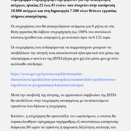
ανέργων, ηλικίας 25 έως 45 ετών» που στοχεύει στην κατάρτιση
10.000 ανέργων και στη δημιουργία 7.500 νέων θέσεων εργασίας
πλήρους απασχόλησης.
Οι επιχειρήσεις που θα απασχολήσουν ανέργους για 6 μήνες σε νέα
θέση εργασίας θα λάβουν επιχορήγηση έως 100% του συνολικού
κόστους (μισθού και εισφορών), με ανώτατο όριο τα 6.132 ευρώ.
Οι επιχειρήσεις που ενδιαφέρονται να συμμετάσχουν μπορούν να
υποβάλλουν την αίτησή τους αποκλειστικά ηλεκτρονικά είτε μέσω της
πλατφόρμας e-services της ΔΥΠΑ (dypa.gov.gr) είτε μέσω gov.gr στον
ακόλουθο σύνδεσμο:
https://www.gov.gr/ipiresies/epikheirematike-
drasterioteta/apaskholese-prosopikou/summetokhe-epikheireseon-
ergodoton-se-programmata-katartises-anergon
Μετά την υποβολή της αίτησης, οι εργασιακοί σύμβουλοι της ΔΥΠΑ
θα υποδείξουν στην επιχείρηση υποψηφίους με τα απαιτούμενα
προσόντα που δήλωσε η επιχείρηση.
Κατόπιν, η επιχείρηση θα προεπιλέξει τον ωφελούμενο, ο οποίος θα
παρακολουθήσει πρόγραμμα ταχύρρυθμης εξ αποστάσεως κατάρτισης
διάρκειας 80 ωρών σε πράσινες ή ψηφιακές δεξιότητες επιλογής του.