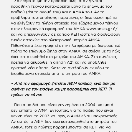
– Σας εφιστούμε την προσοχή πως όταν γίνεται
προσθήκη τέκνου καταχωρείται μόνο το επώνυμο του
παιδιού (όχι το όνομά του) και ο ΑΜΚΑ του. Αν το
πρόβλημα ταυτοποίησης παραμένει, οι δικαιούχοι πρέπει
να ελέγξουν τα πλήρη στοιχεία του εξαρτώμενου τέκνου
στην ηλεκτρονική εφαρμογή του ΑΜΚΑ www.amka.gr ή/
και να απευθυνθούν σε κάποιο ΚΕΠ ώστε να διορθώσουν
τυχόν αστοχίες στο ηλεκτρονικό μητρώο ΑΜΚΑ.
Πιθανότατα έχει γραφτεί στην πλατφόρμα με διαφορετικό
τρόπο το επώνυμο δίπλα στον ΑΜΚΑ, σε σχέση με το πώς
έχει καταχωρhθεί στο μητρώο του ΑΜΚΑ. Στη συνέχεια,
πρέπει να ακυρωθεί η αίτηση Α21 και να υποβληθεί
οριστικά νέα αίτηση, ώστε να αντληθούν εκ νέου τα
διορθωμένα στοιχεία από το μητρώο του ΑΜΚΑ.
– Από την εφαρμογή ζητείται ΑΦΜ παιδιού, ενώ δεν με
αφήνει να τον εισάγω και με παραπέμπει στα ΚΕΠ. Τι
πρέπει να κάνω;
– Για τα παιδιά που είναι γεννημένα το 2004 και μετά
δεν ζητείται ο ΑΦΜ. Εντούτοις, για τα παιδιά που είναι
γεννημένα το 2003 και πριν, ο ΑΦΜ είναι υποχρεωτικός.
Αν αυτός ο ΑΦΜ δεν έχει καταχωρηθεί στο μητρώο του
ΑΜΚΑ, τότε οι πολίτες παραπέμπονται σε ΚΕΠ για να