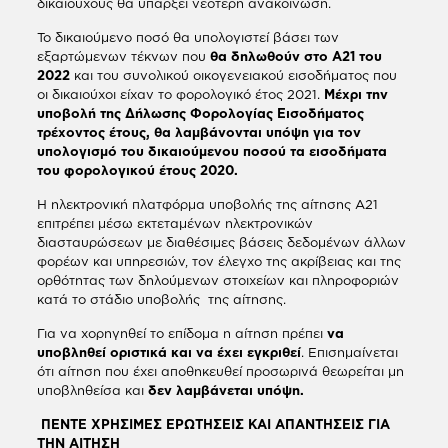
δικαιούχους θα υπάρξει νεότερη ανακοίνωση.
Το δικαιούμενο ποσό θα υπολογιστεί βάσει των
εξαρτώμενων τέκνων που
θα δηλωθούν στο Α21 του
2022
και του συνολικού οικογενειακού εισοδήματος που
οι δικαιούχοι είχαν το φορολογικό έτος 2021.
Μέχρι την
υποβολή της Δήλωσης Φορολογίας Εισοδήματος
τρέχοντος έτους, θα λαμβάνονται υπόψη για τον
υπολογισμό του δικαιούμενου ποσού τα εισοδήματα
του φορολογικού έτους 2020.
Η ηλεκτρονική πλατφόρμα υποβολής της αίτησης Α21
επιτρέπει μέσω εκτεταμένων ηλεκτρονικών
διασταυρώσεων με διαθέσιμες βάσεις δεδομένων άλλων
φορέων και υπηρεσιών, τον έλεγχο της ακρίβειας και της
ορθότητας των δηλούμενων στοιχείων και πληροφοριών
κατά το στάδιο υποβολής της αίτησης.
Για να χορηγηθεί το επίδομα η αίτηση πρέπει
να
υποβληθεί οριστικά
και να έχει εγκριθεί
. Επισημαίνεται
ότι αίτηση που έχει αποθηκευθεί προσωρινά θεωρείται μη
υποβληθείσα και
δεν λαμβάνεται υπόψη.
ΠΕΝΤΕ ΧΡΗΣΙΜΕΣ ΕΡΩΤΗΣΕΙΣ ΚΑΙ ΑΠΑΝΤΗΣΕΙΣ ΓΙΑ
ΤΗΝ ΑΙΤΗΣΗ