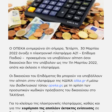
Ο ΟΠΕΚΑ ενημερώνει ότι σήμερα, Τετάρτη, 30 Μαρτίου
2022 άνοιξε η ηλεκτρονική πλατφόρμα Α21 – Επίδομα
Παιδιού – προκειμένου να υποβάλουν αίτηση όσοι
δικαιούχοι δεν την υπέβαλαν ως την 11η Μαρτίου 2022,
οπότε και έκλεισε η πλατφόρμα.
Οι δικαιούχοι του Επιδόματος θα μπορούν να υποβάλλουν
την αίτηση
στην πλατφόρμα της ΗΔΙΚΑ
idika.gr
ή μέσω
του διαδικτυακού τόπου
opeka.gr
,
με τη χρήση των
προσωπικών κωδικών πρόσβασης του δικαιούχου στο
TAXISnet.
Για το κλείσιμο της ηλεκτρονικής πλατφόρμας, καθώς και
για την
χορήγηση της επιπλέον έκτακτης ενίσχυσης
σε