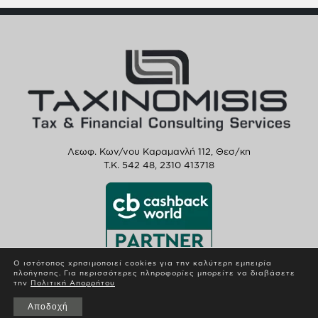
Λεωφ. Κων/νου Καραμανλή 112, Θεσ/κη
T.K. 542 48,
2310 413718
Ο ιστότοπος χρησιμοποιεί cookies για την καλύτερη εμπειρία
πλοήγησης. Για περισσότερες πληροφορίες μπορείτε να διαβάσετε
την
Πολιτική Απορρήτου
Αποδοχή
© 2023 Taxinomisis. All Rights Reserved. by
Digilect