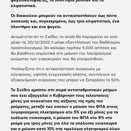
κλιματιστικά.
Οι δικαιούχοι μπορούν να αντικαταστήσουν έως πέντε
συσκευές και, συγκεκριμένα, έως τρία κλιματιστικά, ένα
πλυντήριο και ένα ψυγείο.
Αναμένεται ότι το Σχέδιο, το οποίο θα παραμείνει σε ισχύ
μέχρι τις 20/12/2022 ή μέχρι εξαντλήσεως του διαθέσιμου
προϋπολογισμού, θα καλύψει περίπου 5.000 αιτήσεις και
θα βοηθήσει σημαντικά στη μείωση του λογαριασμού
ρεύματος των νοικοκυριών που θα επωφεληθούν.
Υπολογίζεται ότι η αντικατάσταση συσκευών με
σύγχρονες, υψηλής ενεργειακής κλάσης, συντείνουν σε
εξοικονόμηση ενέργειας που μπορεί να ξεπεράσει το 50%.
Το Σχέδιο εμπίπτει στη σειρά αντισταθμιστικών μέτρων
που έχει εξαγγείλει η Κυβέρνηση τους τελευταίους
μήνες για αναχαίτιση της αύξησης της τιμής του
ρεύματος, μεταξύ των οποίων η μείωση του ΦΠΑ στους
λογαριασμούς ηλεκτρισμού στο 5% για έξι μήνες για τα
ευάλωτα νοικοκυριά, η μείωση του ΦΠΑ στο 9% στο
ρεύμα για τρεις μήνες για όλα τα υπόλοιπα νοικοκυριά
και η μείωση κατά 10% στα τιμολόγια ηλεκτρισμού όλων