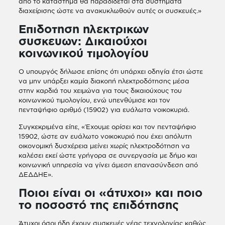
από το κατάστημα θα παραδίδεται στα συστήματα
διαχείρισης ώστε να ανακυκλωθούν αυτές οι συσκευές.»
Επιδοτηση ηλεκτρικων
συσκευων: Δικαιούχοι
κοινωνικού τιμολογίου
Ο υπουργός δήλωσε επίσης ότι υπάρχει οδηγία έτσι ώστε
να μην υπάρξει καμία διακοπή ηλεκτροδότησης μέσα
στην καρδιά του χειμώνα για τους δικαιούχους του
κοινωνικού τιμολογίου, ενώ υπενθύμισε και τον
πενταψήφιο αριθμό (15902) για ευάλωτα νοικοκυριά.
Συγκεκριμένα είπε, «Έχουμε ορίσει και τον πενταψήφιο
15902, ώστε αν ευάλωτο νοικοκυριό που έχει απόλυτη
οικονομική δυσχέρεια μείνει χωρίς ηλεκτροδότηση να
καλέσει εκεί ώστε γρήγορα σε συνεργασία με δήμο και
κοινωνική υπηρεσία να γίνει άμεση επανασύνδεση από
ΔΕΔΔΗΕ».
Ποιοι είναι οι «άτυχοι» και ποιο
το ποσοστό της επιδότησης
Άτυχοι όσοι ήδη έχουν συσκευές νέας τεχνολογίας καθώς