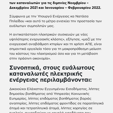
των καταναλωτών για τις διμηνίες Νοεμβρίου –
Δεκεμβρίου 2021 και Ιανουαρίου – Φεβρουαρίου 2022.
Σύμφωνα με την Υπουργό Ενέργειας κα Νατάσα
Πηλείδου «και αυτό το μέτρο ενισχύει την προστασία των
ευάλωτων συμπολιτών μας.
Η αντικατάσταση ηλεκτρικών συσκευών με νέες
υψηλότερης ενεργειακής κλάσης», εξήγησε, «μαζί με την
ενεργειακή αναβάθμιση κτηρίων και τη χρήση ΑΠΕ, είναι
σημαντικά εργαλεία τόσο για τη μακροπρόθεσμη μείωση
του κόστους του ηλεκτρισμού όσο και για τη μετάβαση
στην πράσινη οικονομία».
Συνοπτικά, στους ευάλωτους
καταναλωτές ηλεκτρικής
ενέργειας περιλαμβάνονται:
Δικαιούχοι Ελάχιστου Εγγυημένου Εισοδήματος, λήπτες
δημοσίου βοηθήματος από Υπηρεσίες Κοινωνικής
Ευημερίας, λήπτες επιδόματος βοηθήματος βαριάς
αναπηρίας, λήπτες επιδόματος φροντίδας σε παραπληγικά
άτομά και τετραπληγικά άτομά, λήπτες χορηγίας σε
τυφλούς, συνταξιούχοι με χαμηλά εισοδήματα που