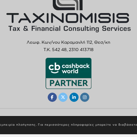
Λεωφ. Κων/νου Καραμανλή 112, Θεσ/κη
T.K. 542 48,
2310 413718
© 2023 Taxinomisis. All Rights Reserved. by
Digilect
 εμπειρία πλοήγησης. Για περισσότερες πληροφορίες μπορείτε να διαβάσετ