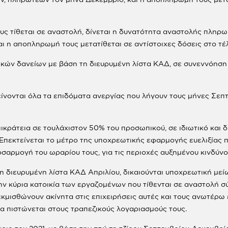
τους τίθεται σε αναστολή, δίνεται η δυνατότητα αναστολής πλ
ι η αποπληρωμή τους μετατίθεται σε αντίστοιχες δόσεις στο τέ
κών δανείων με βάση τη διευρυμένη λίστα ΚΑΔ, σε συνεννόηση
τείνονται όλα τα επιδόματα ανεργίας που λήγουν τους μήνες Σε
ικράτεια σε τουλάχιστον 50% του προσωπικού, σε ιδιωτικό και δ
. Επεκτείνεται το μέτρο της υποχρεωτικής εφαρμογής ευελιξία
οσαρμογή του ωραρίου τους, για τις περιοχές αυξημένου κινδύνο
τη διευρυμένη λίστα ΚΑΔ Απριλίου, δικαιούνται υποχρεωτική με
α την κύρια κατοικία των εργαζομένων που τίθενται σε αναστολή 
κμισθώνουν ακίνητα στις επιχειρήσεις αυτές και τους ανωτέρω 
θα πιστώνεται στους τραπεζικούς λογαριασμούς τους.