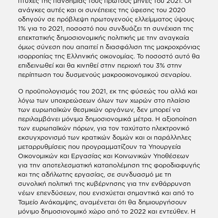
πτυχές της πανδημίας τους πρώτους μήνες του 2021. Οι
ανάγκες αυτές και οι συνέπειες της ύφεσης του 2020
οδηγούν σε πρόβλεψη πρωτογενούς ελλείμματος ύψους
1% για το 2021, ποσοστό που συνδυάζει τη συνέχιση της
επεκτατικής δημοσιονομικής πολιτικής με την αναγκαία
όμως σύνεση που απαιτεί η διασφάλιση της μακροχρόνιας
ισορροπίας της Ελληνικής οικονομίας. Το ποσοστό αυτό θα
επιδεινωθεί και θα κινηθεί στην περιοχή του 3% στην
περίπτωση του δυσμενούς μακροοικονομικού σεναρίου.
Ο προϋπολογισμός του 2021, εκ της φύσεώς του αλλά και
λόγω των υποχρεώσεων όλων των χωρών στο πλαίσιο
των ευρωπαϊκών θεσμικών οργάνων, δεν μπορεί να
περιλαμβάνει μόνιμα δημοσιονομικά μέτρα. Η αξιοποίηση
των ευρωπαϊκών πόρων, για τον ταχύτατο ηλεκτρονικό
εκσυγχρονισμό των κρατικών δομών και οι παράλληλες
μεταρρυθμίσεις που προγραμματίζουν τα Υπουργεία
Οικονομικών και Εργασίας και Κοινωνικών Υποθέσεων
για την αποτελεσματική καταπολέμηση της φοροδιαφυγής
και της αδήλωτης εργασίας, σε συνδυασμό με τη
συνολική πολιτική της κυβέρνησης για την ενθάρρυνση
νέων επενδύσεων, που ενισχύεται σημαντικά και από το
Ταμείο Ανάκαμψης, αναμένεται ότι θα δημιουργήσουν
μόνιμο δημοσιονομικό χώρο από το 2022 και εντεύθεν. Η