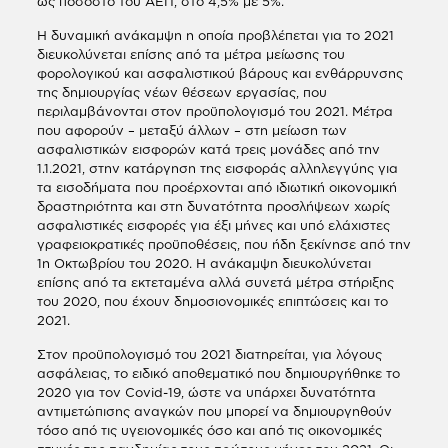
ως ποσοστό του ΑΕΠ, στο 4,5% με 5%.
Η δυναμική ανάκαμψη η οποία προβλέπεται για το 2021
διευκολύνεται επίσης από τα μέτρα μείωσης του
φορολογικού και ασφαλιστικού βάρους και ενθάρρυνσης
της δημιουργίας νέων θέσεων εργασίας, που
περιλαμβάνονται στον προϋπολογισμό του 2021. Μέτρα
που αφορούν – μεταξύ άλλων – στη μείωση των
ασφαλιστικών εισφορών κατά τρεις μονάδες από την
1.1.2021, στην κατάργηση της εισφοράς αλληλεγγύης για
τα εισοδήματα που προέρχονται από ιδιωτική οικονομική
δραστηριότητα και στη δυνατότητα προσλήψεων χωρίς
ασφαλιστικές εισφορές για έξι μήνες και υπό ελάχιστες
γραφειοκρατικές προϋποθέσεις, που ήδη ξεκίνησε από την
1η Οκτωβρίου του 2020. Η ανάκαμψη διευκολύνεται
επίσης από τα εκτεταμένα αλλά συνετά μέτρα στήριξης
του 2020, που έχουν δημοσιονομικές επιπτώσεις και το
2021.
Στον προϋπολογισμό του 2021 διατηρείται, για λόγους
ασφάλειας, το ειδικό αποθεματικό που δημιουργήθηκε το
2020 για τον Covid-19, ώστε να υπάρχει δυνατότητα
αντιμετώπισης αναγκών που μπορεί να δημιουργηθούν
τόσο από τις υγειονομικές όσο και από τις οικονομικές