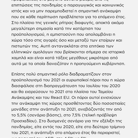
επιπτώσεις της πανδημίας ο παραγωγικός και κοινωνικός
ιστός και να μην παρεμποδιστεί η σημαντική ανάκαμψη
που σε κάθε περίπτωση προβλέπεται για το επόμενο έτος.
Στο πλαίσιο της γενικής ρήτρας διαφυγής, αποκτά ακόμα
μεγαλύτερη σημασία κατά την κατάρτιση του
προϋπολογισμού, η εμπιστοσύνη που απολαμβάνει η
χώρα τόσο στις αγορές όσο και μεταξύ των εταίρων και
πιστωτών της. Αυτή αντανακλάται στα επιτόκια των
ελληνικών ομολόγων που βρίσκονται σήμερα σε ιστορικά
χαμηλά και είναι κατά τάξεις μεγέθους μικρότερα από
αυτά με τα οποία δανειζόταν η προηγούμενη κυβέρνηση.
Επίσης πολύ σημαντικό ρόλο διαδραματίζουν στον
προϋπολογισμό του 2021 οι ευρωπαϊκοί πόροι που η χώρα
διασφάλισε στη διαπραγμάτευση του Ιουλίου του 2020
και θα εισρεύσουν το 2021 στα πλαίσια του Ταμείου
Ανάκαμψης και του React EU. Οι πόροι αυτοί ενισχύουν
την ανάκαμψη της χώρας προσθέτοντας δύο ποσοστιαίες
μονάδες στην ανάπτυξη το 2021, ανεβάζοντάς την από
το 5,5% (σενάριο βάσης), στο 7,5% (τελική πρόβλεψη
Προσχεδίου). Στο δυσμενές σενάριο για την εξέλιξη της
πανδημίας, είτε εντός του 2020, είτε στο δεύτερο τρίμηνο
του 2021, η ανάπτυξη στο επόμενο έτος θα περιοριστεί,