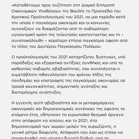
«Καταθέτουμε προς συζήτηση στη Διαρκή Επιτροπή
Οικονομικών Υποθέσεων της Βουλής το Προσχέδιο του
Κρατικού Προϋπολογισμού του 2021, σε μια περίοδο κατά
την οποία η παγκόσμια οικονομία και οι κοινωνίες
συνεχίζουν να δοκιμάζονται από τη σοβαρότερη
υγειονομική κρίση της τελευταίας εκατονταετίας και τη –
συνεπακόλουθη – χειρότερη ετήσια παγκόσμια ύφεση από
το τέλος του Δευτέρου Παγκοσμίου Πολέμου.
Ο προϋπολογισμός του 2021 καταρτίζεται, δυστυχώς, υπό
παράδοξες και εξαιρετικά αντίξοες συνθήκες και υπό το
καθεστώς σοβαρής αβεβαιότητας, που συνεπάγεται η
ευμετάβλητη πιθανολόγηση του χρόνου λήξης της
πανδημίας και επιστροφής της παγκόσμιας οικονομίας σε
τροχιά κανονικότητας, σημαντικής ανάταξης και
διατηρήσιμης ανάπτυξης.
Η εγγενής αυτή αβεβαιότητα και οι μεταφερόμενες
οικονομικές και δημοσιονομικές συνέπειες της ύφεσης το
επόμενο έτος, οδήγησαν τα ευρωπαϊκά θεσμικά όργανα
στην απόφαση να ισχύσει, και το 2021, στα
δημοσιονομικά των χωρών μελών της ευρωζώνης, η
γενική ρήτρα διαφυγής. Απόφαση που έχει ως στόχο να
προφυλαχθεί, στο μέγιστο δυνατό βαθμό, από τις