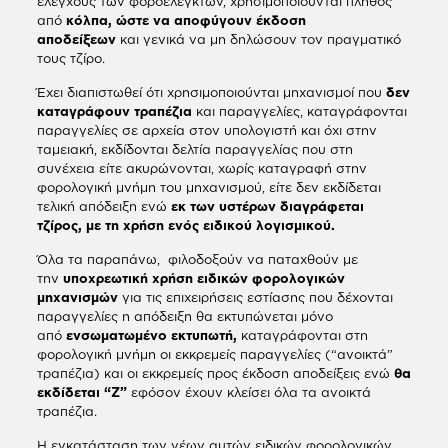
ελέγχους των φοροελεγκτών, χρησιμοποιούνται πλήθος
από
κόλπα, ώστε να αποφύγουν έκδοση
αποδείξεων
και γενικά να μη δηλώσουν τον πραγματικό
τους τζίρο.
Έχει διαπιστωθεί ότι χρησιμοποιούνται μηχανισμοί που
δεν
καταγράφουν τραπέζια
και παραγγελίες, καταγράφονται
παραγγελίες σε αρχεία στον υπολογιστή και όχι στην
ταμειακή, εκδίδονται δελτία παραγγελίας που στη
συνέχεια είτε ακυρώνονται, χωρίς καταγραφή στην
φορολογική μνήμη του μηχανισμού, είτε δεν εκδίδεται
τελική απόδειξη ενώ
εκ των υστέρων διαγράφεται
τζίρος, με τη χρήση ενός ειδικού λογισμικού.
Όλα τα παραπάνω, φιλοδοξούν να παταχθούν με
την
υποχρεωτική χρήση ειδικών φορολογικών
μηχανισμών
για τις επιχειρήσεις εστίασης που δέχονται
παραγγελίες η απόδειξη θα εκτυπώνεται μόνο
από
ενσωματωμένο εκτυπωτή,
καταγράφονται στη
φορολογική μνήμη οι εκκρεμείς παραγγελίες (“ανοικτά”
τραπέζια) και οι εκκρεμείς προς έκδοση αποδείξεις ενώ
θα
εκδίδεται “Z”
εφόσον έχουν κλείσει όλα τα ανοικτά
τραπέζια.
Η εγκατάσταση των νέων αυτών ειδικών φορολογικών