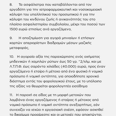
8. Τα ασφάλιστρα που καταβάλλονται από τον
εργοδότη για την ιατροφαρμακευτική και νοσοκομειακή
κάλυψη του υπαλληλικού του προσωπικού ή για την
κάλυψη του κινδύνου ζωής ή ανικανότητάς του στο
πλαίσιο ασφαλιστηρίου συμβολαίου, μέχρι του ποσού των
1500 ευρώ ετησίως ανά εργαζόμενο,
9. Η αποζημίωση για αγορά μηνιαίων ή ετήσιων
καρτών απεριορίστων διαδρομών μέσων μαζικής
μεταφοράς,
10. Η αγοραία αξία της παραχώρησης ενός οχήματος
μηδενικών ή χαμηλών ρύπων έως 50 γρ. ^2/χλμ. και με
Λ.Τ.Π.Φ. έως σαράντα χιλιάδες (40.000) ευρώ, προς έναν
εργαζόμενο ή εταίρο ή μέτοχο από ένα φυσικό ή νομικό
πρόσωπο ή νομική οντότητα, για οποιοδήποτε χρονικό
διάστημα εντός του φορολογικού έτους, με το υπόλοιπο
της αξίας να θεωρείται φορολογητέο εισόδημα
11. Η παροχή σε είδος με τη μορφή μετοχών που
λαμβάνει ένας εργαζόμενος ή εταίρος ή μέτοχος από
νομικό πρόσωπο ή νομική οντότητα ανεξαρτήτως, εάν
συνεχίζει να ισχύει η εργασιακή σχέση, εφόσον ασκηθεί
το δικαίωμα προαίρεσης και οι μετοχές που αποκτώνται,