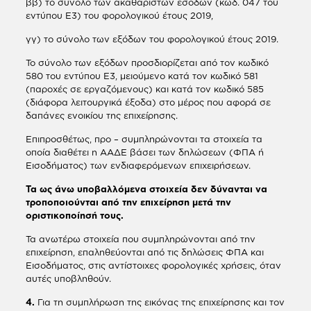
ββ) το σύνολο των ακαθαρίστων εσόδων (κωδ. 047 του
εντύπου Ε3) του φορολογικού έτους 2019,
γγ) το σύνολο των εξόδων του φορολογικού έτους 2019.
Το σύνολο των εξόδων προσδιορίζεται από τον κωδικό
580 του εντύπου Ε3, μειούμενο κατά τον κωδικό 581
(παροχές σε εργαζόμενους) και κατά τον κωδικό 585
(διάφορα λειτουργικά έξοδα) στο μέρος που αφορά σε
δαπάνες ενοικίου της επιχείρησης.
Επιπροσθέτως, προ – συμπληρώνονται τα στοιχεία τα
οποία διαθέτει η ΑΑΔΕ βάσει των δηλώσεων (ΦΠΑ ή
Εισοδήματος) των ενδιαφερόμενων επιχειρήσεων.
Τα ως άνω υποβαλλόμενα στοιχεία δεν δύνανται να
τροποποιούνται από την επιχείρηση μετά την
οριστικοποίησή τους.
Τα ανωτέρω στοιχεία που συμπληρώνονται από την
επιχείρηση, επαληθεύονται από τις δηλώσεις ΦΠΑ και
Εισοδήματος, στις αντίστοιχες φορολογικές χρήσεις, όταν
αυτές υποβληθούν.
4.
Για τη συμπλήρωση της εικόνας της επιχείρησης και τον