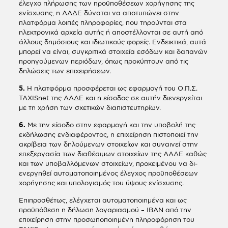
έλεγχο πλήρωσης των προϋποθέσεων χορήγησης της
ενίσχυσης, η ΑΑΔΕ δύναται να αποτυπώνει στην
πλατφόρμα λοιπές πληροφορίες, που τηρούνται στα
ηλεκτρονικά αρχεία αυτής ή αποστέλλονται σε αυτή από
άλλους δημόσιους και ιδιωτικούς φορείς. Ενδεικτικά, αυτά
μπορεί να είναι, συγκριτικά στοιχεία εσόδων και δαπανών
προηγούμενων περιόδων, όπως προκύπτουν από τις
δηλώσεις των επιχειρήσεων.
5.
Η πλατφόρμα προσφέρεται ως εφαρμογή του Ο.Π.Σ.
TAXISnet της ΑΑΔΕ και η είσοδος σε αυτήν διενεργείται
με τη χρήση των σχετικών διαπιστευτηρίων.
6.
Με την είσοδο στην εφαρμογή και την υποβολή της
εκδήλωσης ενδιαφέροντος, η επιχείρηση πιστοποιεί την
ακρίβεια των δηλούμενων στοιχείων και συναινεί στην
επεξεργασία των διαθέσιμων στοιχείων της ΑΑΔΕ καθώς
και των υποβαλλόμενων στοιχείων, προκειμένου να δι-
ενεργηθεί αυτοματοποιημένος έλεγχος προϋποθέσεων
χορήγησης και υπολογισμός του ύψους ενίσχυσης.
Επιπροσθέτως, ελέγχεται αυτοματοποιημένα και ως
προϋπόθεση η δήλωση λογαριασμού – ΙΒΑΝ από την
επιχείρηση στην προσωποποιημένη πληροφόρηση του