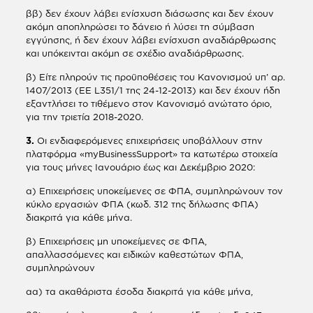
ββ) δεν έχουν λάβει ενίσχυση διάσωσης και δεν έχουν
ακόμη αποπληρώσει το δάνειο ή λύσει τη σύμβαση
εγγύησης, ή δεν έχουν λάβει ενίσχυση αναδιάρθρωσης
και υπόκεινται ακόμη σε σχέδιο αναδιάρθρωσης.
β) Είτε πληρούν τις προϋποθέσεις του Κανονισμού υπ’ αρ.
1407/2013 (ΕΕ L351/1 της 24-12-2013) και δεν έχουν ήδη
εξαντλήσει το τιθέμενο στον Κανονισμό ανώτατο όριο,
για την τριετία 2018-2020.
3.
Οι ενδιαφερόμενες επιχειρήσεις υποβάλλουν στην
πλατφόρμα «myBusinessSupport» τα κατωτέρω στοιχεία
για τους μήνες Ιανουάριο έως και Δεκέμβριο 2020:
α) Επιχειρήσεις υποκείμενες σε ΦΠΑ, συμπληρώνουν τον
κύκλο εργασιών ΦΠΑ (κωδ. 312 της δήλωσης ΦΠΑ)
διακριτά για κάθε μήνα.
β) Επιχειρήσεις μη υποκείμενες σε ΦΠΑ,
απαλλασσόμενες και ειδικών καθεστώτων ΦΠΑ,
συμπληρώνουν
αα) τα ακαθάριστα έσοδα διακριτά για κάθε μήνα,