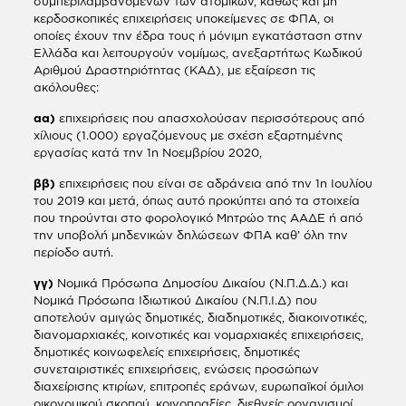
συμπεριλαμβανομένων των ατομικών, καθώς και μη
κερδοσκοπικές επιχειρήσεις υποκείμενες σε ΦΠΑ, οι
οποίες έχουν την έδρα τους ή μόνιμη εγκατάσταση στην
Ελλάδα και λειτουργούν νομίμως, ανεξαρτήτως Κωδικού
Αριθμού Δραστηριότητας (ΚΑΔ), με εξαίρεση τις
ακόλουθες:
αα)
επιχειρήσεις που απασχολούσαν περισσότερους από
χίλιους (1.000) εργαζόμενους με σχέση εξαρτημένης
εργασίας κατά την 1η Νοεμβρίου 2020,
ββ)
επιχειρήσεις που είναι σε αδράνεια από την 1η Ιουλίου
του 2019 και μετά, όπως αυτό προκύπτει από τα στοιχεία
που τηρούνται στο φορολογικό Μητρώο της ΑΑΔΕ ή από
την υποβολή μηδενικών δηλώσεων ΦΠΑ καθ’ όλη την
περίοδο αυτή.
γγ)
Νομικά Πρόσωπα Δημοσίου Δικαίου (Ν.Π.Δ.Δ.) και
Νομικά Πρόσωπα Ιδιωτικού Δικαίου (Ν.Π.Ι.Δ) που
αποτελούν αμιγώς δημοτικές, διαδημοτικές, διακοινοτικές,
διανομαρχιακές, κοινοτικές και νομαρχιακές επιχειρήσεις,
δημοτικές κοινωφελείς επιχειρήσεις, δημοτικές
συνεταιριστικές επιχειρήσεις, ενώσεις προσώπων
διαχείρισης κτιρίων, επιτροπές εράνων, ευρωπαϊκοί όμιλοι
οικονομικού σκοπού, κοινοπραξίες, διεθνείς οργανισμοί