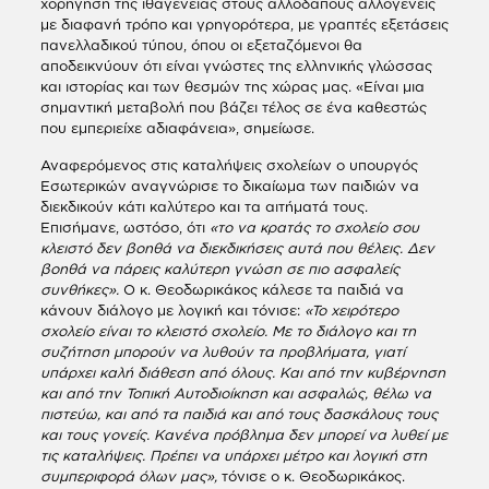
χορήγηση της ιθαγένειας στους αλλοδαπούς αλλογενείς
με διαφανή τρόπο και γρηγορότερα, με γραπτές εξετάσεις
πανελλαδικού τύπου, όπου οι εξεταζόμενοι θα
αποδεικνύουν ότι είναι γνώστες της ελληνικής γλώσσας
και ιστορίας και των θεσμών της χώρας μας. «Είναι μια
σημαντική μεταβολή που βάζει τέλος σε ένα καθεστώς
που εμπεριείχε αδιαφάνεια», σημείωσε.
Αναφερόμενος στις καταλήψεις σχολείων ο υπουργός
Εσωτερικών αναγνώρισε το δικαίωμα των παιδιών να
διεκδικούν κάτι καλύτερο και τα αιτήματά τους.
Επισήμανε, ωστόσο, ότι
«το να κρατάς το σχολείο σου
κλειστό δεν βοηθά να διεκδικήσεις αυτά που θέλεις. Δεν
βοηθά να πάρεις καλύτερη γνώση σε πιο ασφαλείς
συνθήκες».
Ο κ. Θεοδωρικάκος κάλεσε τα παιδιά να
κάνουν διάλογο με λογική και τόνισε:
«Το χειρότερο
σχολείο είναι το κλειστό σχολείο. Με το διάλογο και τη
συζήτηση μπορούν να λυθούν τα προβλήματα, γιατί
υπάρχει καλή διάθεση από όλους. Και από την κυβέρνηση
και από την Τοπική Αυτοδιοίκηση και ασφαλώς, θέλω να
πιστεύω, και από τα παιδιά και από τους δασκάλους τους
και τους γονείς. Κανένα πρόβλημα δεν μπορεί να λυθεί με
τις καταλήψεις. Πρέπει να υπάρχει μέτρο και λογική στη
συμπεριφορά όλων μας»,
τόνισε ο κ. Θεοδωρικάκος.