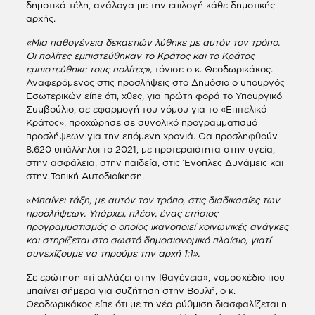
δημοτικά τέλη, ανάλογα με την επιλογή κάθε δημοτικής
αρχής.
«Μια παθογένεια δεκαετιών λύθηκε με αυτόν τον τρόπο.
Οι πολίτες εμπιστεύθηκαν το Κράτος και το Κράτος
εμπιστεύθηκε τους πολίτες»,
τόνισε ο κ. Θεοδωρικάκος.
Αναφερόμενος στις προσλήψεις στο Δημόσιο ο υπουργός
Εσωτερικών είπε ότι, χθες, για πρώτη φορά το Υπουργικό
Συμβούλιο, σε εφαρμογή του νόμου για το «Επιτελικό
Κράτος», προχώρησε σε συνολικό προγραμματισμό
προσλήψεων για την επόμενη χρονιά. Θα προσληφθούν
8.620 υπάλληλοι το 2021, με προτεραιότητα στην υγεία,
στην ασφάλεια, στην παιδεία, στις Ένοπλες Δυνάμεις και
στην Τοπική Αυτοδιοίκηση.
«
Μπαίνει τάξη, με αυτόν τον τρόπο, στις διαδικασίες των
προσλήψεων. Υπάρχει, πλέον, ένας ετήσιος
προγραμματισμός ο οποίος ικανοποιεί κοινωνικές ανάγκες
και στηρίζεται στο σωστό δημοσιονομικό πλαίσιο, γιατί
συνεχίζουμε να τηρούμε την αρχή 1:1».
Σε ερώτηση «τί αλλάζει στην Ιθαγένεια», νομοσχέδιο που
μπαίνει σήμερα για συζήτηση στην Βουλή, ο κ.
Θεοδωρικάκος είπε ότι με τη νέα ρύθμιση διασφαλίζεται η